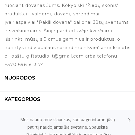
ruošiant dovanas Jums. Kokybiški "Žiedų skonis"
produktai - valgomų dovanų sprendimai.
Įvairiaspalviai "Pakili dovana" balionai Jūsų šventėms
ir sveikinimams. Šioje parduotuvėje kviečiame
išsirinkti mūsų siūlomus gaminius ir produktus, o
norintys individualaus sprendimo - kviečiame kreiptis
el. paštu giftstudio.lt@gmail.com arba telefonu
+370 698 813 74
NUORODOS
KATEGORIJOS
Mes naudojame slapukus, kad pagerintume jūsų
KONTAKTAI
patirtį naudojantis šia svetaine. Spauskite
„Patvirtinti“, jog perskaitėte ir priimate mūsų