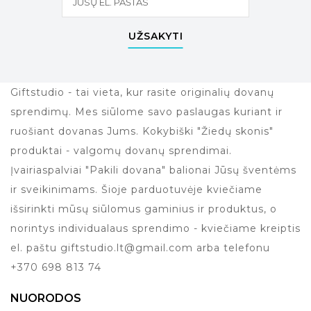
UŽSAKYTI
Giftstudio - tai vieta, kur rasite originalių dovanų
sprendimų. Mes siūlome savo paslaugas kuriant ir
ruošiant dovanas Jums. Kokybiški "Žiedų skonis"
produktai - valgomų dovanų sprendimai.
Įvairiaspalviai "Pakili dovana" balionai Jūsų šventėms
ir sveikinimams. Šioje parduotuvėje kviečiame
išsirinkti mūsų siūlomus gaminius ir produktus, o
norintys individualaus sprendimo - kviečiame kreiptis
el. paštu giftstudio.lt@gmail.com arba telefonu
+370 698 813 74
NUORODOS