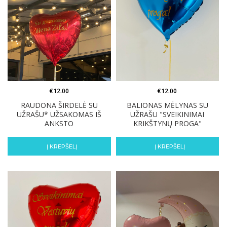
€
12.00
€
12.00
RAUDONA ŠIRDELĖ SU
BALIONAS MĖLYNAS SU
UŽRAŠU* UŽSAKOMAS IŠ
UŽRAŠU "SVEIKINIMAI
ANKSTO
KRIKŠTYNŲ PROGA"
Į KREPŠELĮ
Į KREPŠELĮ