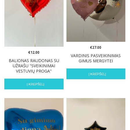
€
27.00
€
12.00
VARDINIS PASVEIKINIMAS
BALIONAS RAUDONAS SU
GIMUS MERGYTEI
UŽRAŠU "SVEIKINIMAI
VESTUVIŲ PROGA"
Į KREPŠELĮ
Į KREPŠELĮ