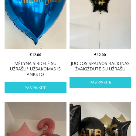
€
12.00
€
12.00
MĖLYNA ŠIRDELĖ SU
JUODOS SPALVOS BALIONAS
UŽRAŠU* UŽSAKOMAS IŠ
ŽVAIGŽDUTĖ SU UŽRAŠU
ANKSTO
PASIRINKITE
PASIRINKITE