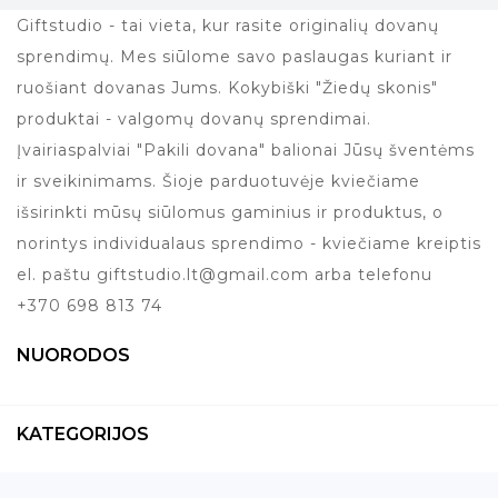
Giftstudio - tai vieta, kur rasite originalių dovanų
sprendimų. Mes siūlome savo paslaugas kuriant ir
ruošiant dovanas Jums. Kokybiški "Žiedų skonis"
produktai - valgomų dovanų sprendimai.
Įvairiaspalviai "Pakili dovana" balionai Jūsų šventėms
ir sveikinimams. Šioje parduotuvėje kviečiame
išsirinkti mūsų siūlomus gaminius ir produktus, o
norintys individualaus sprendimo - kviečiame kreiptis
el. paštu giftstudio.lt@gmail.com arba telefonu
+370 698 813 74
NUORODOS
KATEGORIJOS