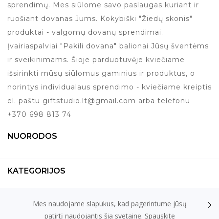
sprendimų. Mes siūlome savo paslaugas kuriant ir
ruošiant dovanas Jums. Kokybiški "Žiedų skonis"
produktai - valgomų dovanų sprendimai.
Įvairiaspalviai "Pakili dovana" balionai Jūsų šventėms
ir sveikinimams. Šioje parduotuvėje kviečiame
išsirinkti mūsų siūlomus gaminius ir produktus, o
norintys individualaus sprendimo - kviečiame kreiptis
el. paštu giftstudio.lt@gmail.com arba telefonu
+370 698 813 74
NUORODOS
KATEGORIJOS
Mes naudojame slapukus, kad pagerintume jūsų
KONTAKTAI
patirtį naudojantis šia svetaine. Spauskite